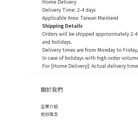
Home Delivery
Delivery Time: 2-4 days
Applicable Area: Taiwan Mainland
Shipping Details
Orders will be shipped approximately 2-4 
and holidays.
Delivery times are from Monday to Friday, 
In case of holidays with high order volum
For [Home Delivery]: Actual delivery times
關於我們
企業介紹
岩谷理念