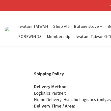
小提
Iwatani TAIWAN
Shop All
Butane stove
B
FOREWINDS
Membership
Iwatani Taiwan Off
Shipping Policy
Delivery Method
Logistics Partner:
Home Delivery: Hsinchu Logistics (only av
Delivery Time / Area: