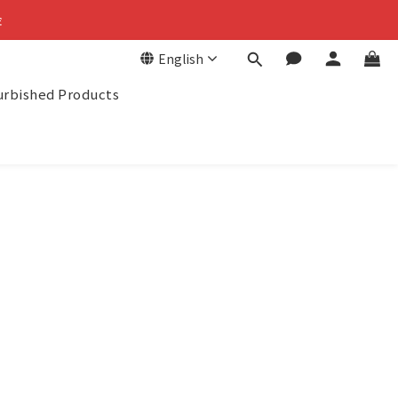
金
金
English
回饋
urbished Products
金