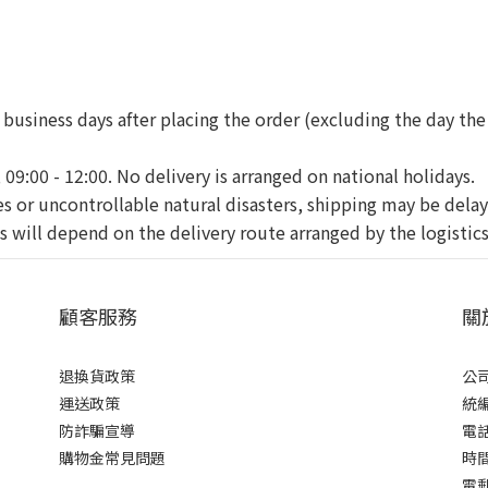
business days after placing the order (excluding the day the
09:00 - 12:00. No delivery is arranged on national holidays.
es or uncontrollable natural disasters, shipping may be dela
 will depend on the delivery route arranged by the logistics
顧客服務
關
退換貨政策
公司
運送政策
統編 
防詐騙宣導
電話 
購物金常見問題
時間 
電郵 