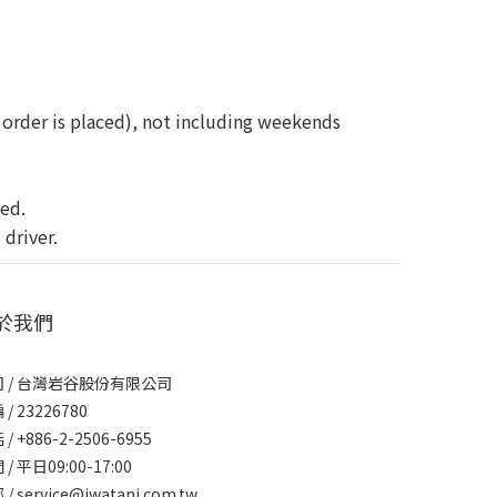
 order is placed), not including weekends
yed.
 driver.
於我們
 / 台灣岩谷股份有限公司
/ 23226780
/ +886-2-2506-6955
/ 平日09:00-17:00
/ service@iwatani.com.tw