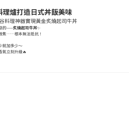
料理爐打造日式丼飯美味
谷料理神器實現黃金炙燒起司牛丼
惡的——
炙燒起司牛丼
✨
微焦……根本無法抵抗！
少就加多少～
氣立刻升級🔥