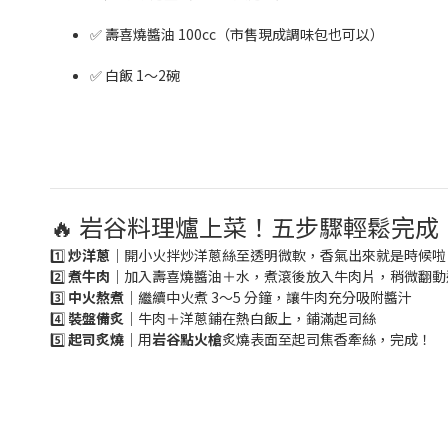
✅ 壽喜燒醬油 100cc（市售現成調味包也可以）
✅ 白飯 1～2碗
🔥 岩谷料理爐上菜！五步驟輕鬆完成
1️⃣
炒洋蔥
｜開小火拌炒洋蔥絲至透明微軟，香氣出來就是時候啦
2️⃣
煮牛肉
｜加入壽喜燒醬油＋水，煮滾後放入牛肉片，稍微翻動
3️⃣
中火熬煮
｜繼續中火煮 3～5 分鐘，讓牛肉充分吸附醬汁
4️⃣
裝盤備炙
｜牛肉＋洋蔥鋪在熱白飯上，鋪滿起司絲
5️⃣
起司炙燒
｜用
岩谷點火槍
炙燒表面至起司焦香牽絲，完成！