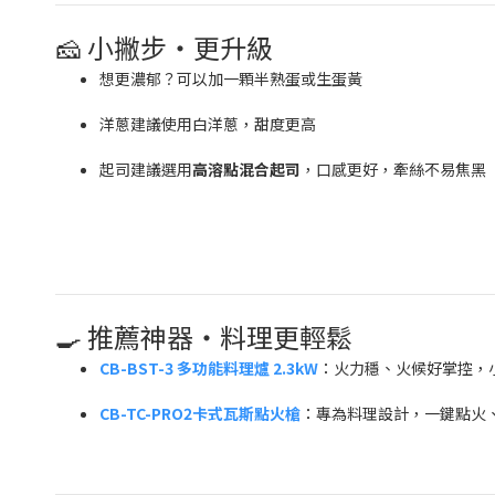
🧀 小撇步・更升級
想更濃郁？可以加一顆半熟蛋或生蛋黃
洋蔥建議使用白洋蔥，甜度更高
起司建議選用
高溶點混合起司
，口感更好，牽絲不易焦黑
🍳 推薦神器・料理更輕鬆
CB-BST-3 多功能料理爐 2.3kW
：火力穩、火候好掌控，
CB-TC-PRO2
卡式瓦斯點火槍
：專為料理設計，一鍵點火