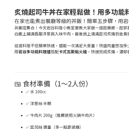
炙燒起司牛丼在家輕鬆做！用多功能
在家也能煮出餐廳等級的丼飯！簡單五步驟，用岩
丼飯控集合！今天岩谷料理小教室要教大家做一道超療癒、超邪
白飯上鋪滿香甜洋蔥與入味牛肉，最後放上滿滿起司炙燒到金黃
這道料理不但簡單快速，還能一次滿足大食量！特盛肉量想加多
用
岩谷多功能料理爐
搭配
卡式瓦斯點火槍
，快速完成炙燒，濃郁香
🍱 食材準備（1～2人份）
✅ 水 100cc
✅ 洋蔥絲 半顆
✅ 牛肉片 200g（推薦使用火鍋牛肉片）
✅ 起司絲 適量（多一點更過癮）