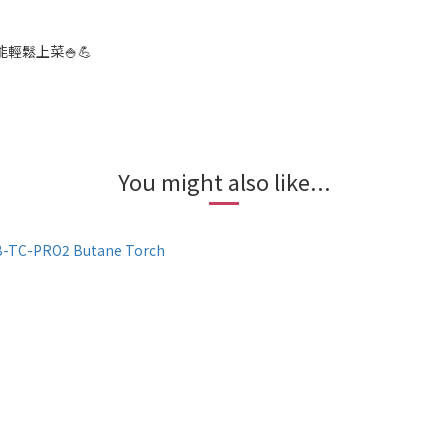
鬆上菜🍚💪
You might also like...