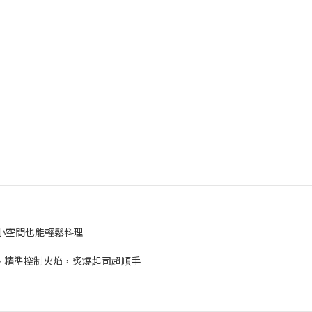
小空間也能輕鬆料理
、精準控制火焰，炙燒起司超順手