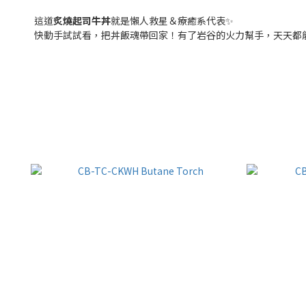
這道
炙燒起司牛丼
就是懶人救星＆療癒系代表✨
快動手試試看，把丼飯魂帶回家！有了岩谷的火力幫手，天天都能輕