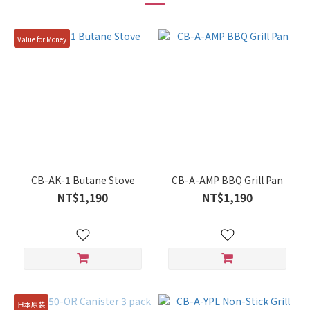
Value for Money
CB-AK-1 Butane Stove
CB-A-AMP BBQ Grill Pan
NT$1,190
NT$1,190
日本原裝