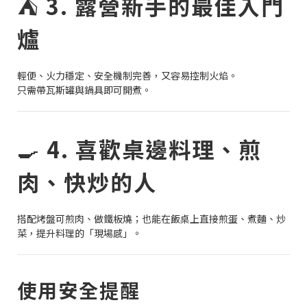
⛺
3. 露營新手的最佳入門
爐
輕便、火力穩定、安全機制完善，又容易控制火焰。
只需帶瓦斯罐與鍋具即可開煮。
🍳
4. 喜歡桌邊料理、煎
肉、快炒的人
搭配烤盤可煎肉、做鐵板燒；也能在飯桌上直接煎蛋、煮麵、炒
菜，提升料理的「現場感」。
使用安全提醒