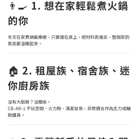
👨‍🍳
1. 想在家輕鬆煮火鍋
的你
冬天在家煮鍋最療癒，只要擺在桌上，把材料丟進去，整個家的
氣氛都溫暖起來。
🏠
2. 租屋族、宿舍族、迷
你廚房族
沒有大廚房？沒關係。
CB-AK-1 不佔空間、火力夠、清潔容易，非常適合作為主力或輔
助爐具。