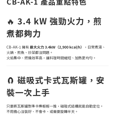
CB-AK-1 產品重點特色
🔥
3.4 kW 強勁火力，煎
煮都夠力
CB-AK-1 擁有
最大火力 3.4kW（2,900 kcal/h）
，日常煮湯、
火鍋、煎魚、炒菜都沒問題。
火焰集中、燃燒效率高，讓料理時間縮短、加熱更均勻。
🧲
磁吸式卡式瓦斯罐，安
裝一次上手
只要將瓦斯罐對準卡榫輕輕一推，磁吸式結構就能自動定位。
不用擔心沒裝好、不會卡、或需要旋轉半天。