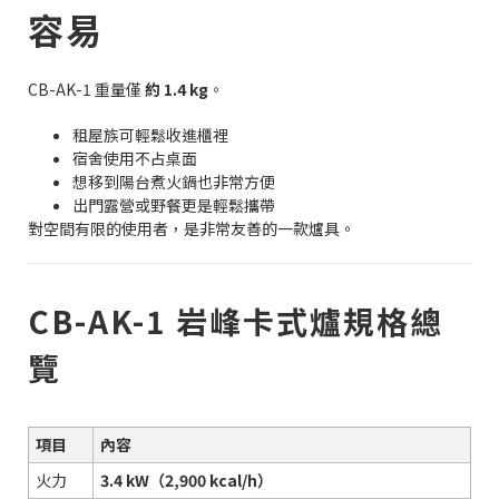
容易
CB-AK-1 重量僅
約 1.4 kg
。
租屋族可輕鬆收進櫃裡
宿舍使用不占桌面
想移到陽台煮火鍋也非常方便
出門露營或野餐更是輕鬆攜帶
對空間有限的使用者，是非常友善的一款爐具。
CB-AK-1 岩峰卡式爐規格總
覽
項目
內容
火力
3.4 kW（2,900 kcal/h）