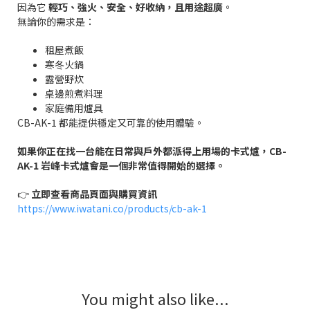
因為它
輕巧、強火、安全、好收納，且用途超廣
。
無論你的需求是：
租屋煮飯
寒冬火鍋
露營野炊
桌邊煎煮料理
家庭備用爐具
CB-AK-1 都能提供穩定又可靠的使用體驗。
如果你正在找一台能在日常與戶外都派得上用場的卡式爐，CB-
AK-1 岩峰卡式爐會是一個非常值得開始的選擇。
👉
立即查看商品頁面與購買資訊
https://www.iwatani.co/products/cb-ak-1
You might also like...