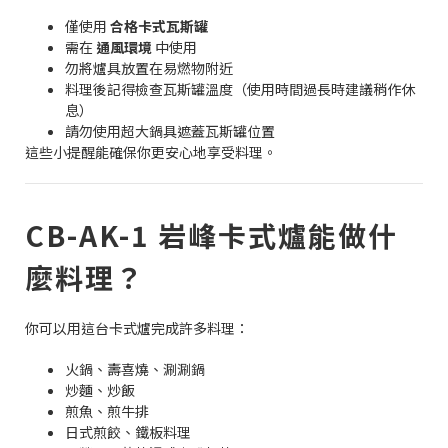
僅使用
合格卡式瓦斯罐
需在
通風環境
中使用
勿將爐具放置在易燃物附近
料理後記得檢查瓦斯罐溫度（使用時間過長時建議稍作休
息）
請勿使用超大鍋具遮蓋瓦斯罐位置
這些小提醒能確保你更安心地享受料理。
CB-AK-1 岩峰卡式爐能做什
麼料理？
你可以用這台卡式爐完成許多料理：
火鍋、壽喜燒、涮涮鍋
炒麵、炒飯
煎魚、煎牛排
日式煎餃、鐵板料理