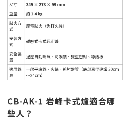
尺寸
349 × 273 × 99 mm
重量
約 1.4 kg
點火方
壓電點火（免打火機）
式
安裝方
磁吸式卡式瓦斯罐
式
安全裝
過壓自動斷氣、防誤裝、雙重密封、導熱板
置
適用鍋
一般平底鍋、火鍋、煎烤盤等（底部直徑建議 20cm
具
～24cm）
CB-AK-1 岩峰卡式爐適合哪
些人？