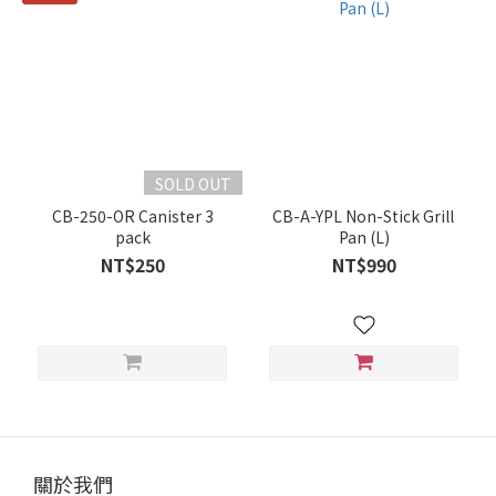
SOLD OUT
CB-250-OR Canister 3
CB-A-YPL Non-Stick Grill
pack
Pan (L)
NT$250
NT$990
關於我們