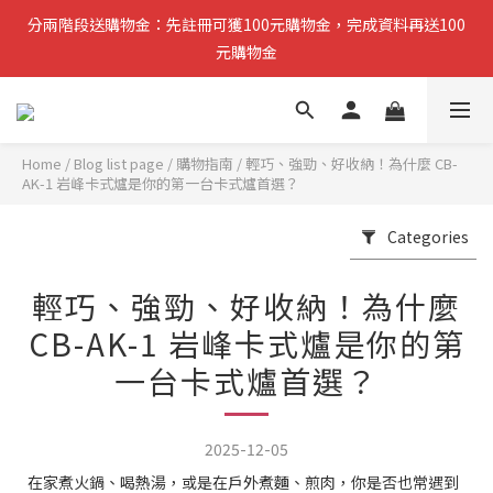
分兩階段送購物金：先註冊可獲100元購物金，完成資料再送100
分兩階段送購物金：先註冊可獲100元購物金，完成資料再送100
元購物金
元購物金
小提醒：先完成註冊即可領取第一筆購物金，稍後再補齊資料可再
獲得第二筆回饋
Home
/
Blog list page
/
購物指南
/
輕巧、強勁、好收納！為什麼 CB-
AK-1 岩峰卡式爐是你的第一台卡式爐首選？
複製分享連結給朋友，完成訂單推薦人可獲得200元購物金
Categories
分兩階段送購物金：先註冊可獲100元購物金，完成資料再送100
元購物金
輕巧、強勁、好收納！為什麼
CB-AK-1 岩峰卡式爐是你的第
一台卡式爐首選？
2025-12-05
在家煮火鍋、喝熱湯，或是在戶外煮麵、煎肉，你是否也常遇到