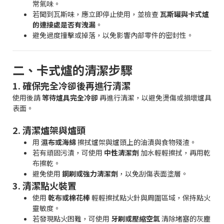
常氣味。
若聞到瓦斯味，應立即停止使用，並檢查
瓦斯罐與卡式爐
的連接處是否有洩漏
。
避免過度撞擊或掉落，以免影響內部零件的密封性。
二、卡式爐的清潔步驟
1. 確保完全冷卻後再進行清潔
使用後請
等待爐具完全冷卻
再進行清潔，以避免燙傷或損壞爐具
表面。
2. 清潔爐架與爐頭
用
濕布或海綿
擦拭爐架與爐頭上的油漬與食物殘渣。
若有頑固污漬，可使用
中性清潔劑
加水輕輕擦拭，再用乾
布擦乾。
避免使用
鋼刷或強力清潔劑
，以免刮傷表面塗層。
3. 清潔點火裝置
使用
乾布或棉花棒
輕輕擦拭點火針與周圍區域，保持點火
靈敏度。
若發現點火困難，可使用
牙刷或壓縮空氣
清除堵塞的灰塵