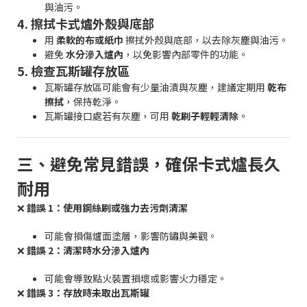
與油污。
4. 擦拭卡式爐外殼與底部
用
柔軟的布或紙巾
擦拭外殼與底部，以去除灰塵與油污。
避免
水分滲入爐內
，以免影響內部零件的功能。
5. 檢查瓦斯罐存放區
瓦斯罐存放區可能會有少量油漬與灰塵，建議定期用
乾布
擦拭
，保持乾淨。
瓦斯罐接口處若有灰塵，可用
乾刷子輕輕清除
。
三、避免常見錯誤，確保卡式爐長久
耐用
❌
錯誤 1：使用鋼絲刷或強力去污劑清潔
可能會損傷爐面塗層，影響防鏽與美觀。
❌
錯誤 2：清潔時水分滲入爐內
可能會導致點火裝置損壞或影響火力穩定。
❌
錯誤 3：存放時未取出瓦斯罐