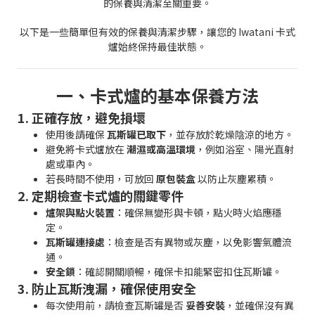
的保養與清潔至關重要。
以下是一些簡單但有效的保養與清潔步驟，讓您的 Iwatani 卡式
爐始終保持最佳狀態。
一、卡式爐的基本保養方法
1. 正確存放，避免損壞
使用後請確保
瓦斯罐已取下
，並存放於乾燥陰涼的地方。
避免將卡式爐放在
潮濕或高溫環境
，例如浴室、陽光直射
處或車內。
若長時間不使用，可放回
原包裝盒
以防止灰塵累積。
2. 定期檢查卡式爐的關鍵零件
爐架與點火裝置
：確保無變形與卡頓，點火時火焰應穩
定。
瓦斯罐連接處
：檢查是否有異物或灰塵，以免影響氣體流
通。
安全鎖
：確認開關順暢，確保卡扣能緊密扣住瓦斯罐。
3. 防止瓦斯洩漏，確保使用安全
每次使用前，請檢查瓦斯罐是否
妥善安裝
，並確保沒有異