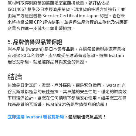
原材料取得到廢棄的整體溫室氣體排放量。該評估依據
ISO14067 標準及日本經濟產業省、環境省的指導方針進行，並
由第三方驗證機構 Socotec Certification Japan 認證。岩谷未
來將持續公開 CFP 評估結果，並透過生產流程的去碳化及供應鏈
企業合作進一步減少二氧化碳排放。
5.
品牌信譽與品質保證
岩谷產業 (Iwatani) 是日本領導品牌，在燃氣設備與能源產業擁
有超過 80 年的經驗，產品廣受全球消費者信賴。選擇 Iwatani
岩谷瓦斯罐，就是選擇品質與安全的保證。
結論
無論是日常烹飪、露營、戶外探險，還是緊急備用，Iwatani 岩
谷瓦斯罐都是您的最佳選擇。其卓越的安全性能、穩定的燃燒效
率與環保設計，讓您在任何情境下都能安心使用。如果您正在尋
找高品質的瓦斯罐，Iwatani 岩谷絕對值得您的信賴！
立即選購 Iwatani 岩谷瓦斯罐
，體驗最佳燃氣品質！