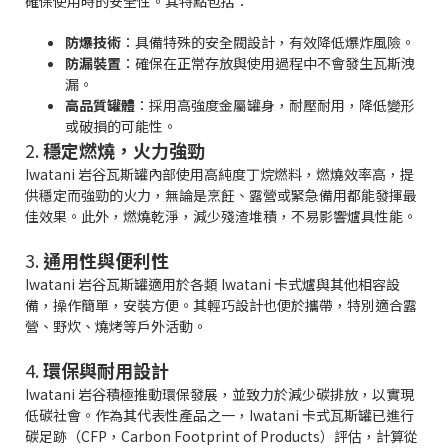
確保使用時的安全性。其特點包括：
防爆技術
：具備特殊的安全閥設計，有效降低爆炸風險。
防漏裝置
：確保在正常存放與使用過程中不會發生瓦斯洩
漏。
高品質罐體
：採用高強度金屬罐身，耐壓耐用，降低變形
或破損的可能性。
2.
穩定燃燒，火力強勁
Iwatani 岩谷瓦斯罐內部使用高純度丁烷燃料，燃燒效率高，提
供穩定而強勁的火力，無論是烹飪、露營或緊急備用都能發揮最
佳效果。此外，燃燒乾淨，減少殘渣堆積，不易影響爐具性能。
3.
通用性與便利性
Iwatani 岩谷瓦斯罐適用於各類 Iwatani 卡式爐與其他相容設
備，操作簡單，安裝方便。其輕巧設計也便於攜帶，特別適合露
營、野炊、燒烤等戶外活動。
4.
環保與耐用設計
Iwatani 岩谷積極推動環保發展，並致力於減少碳排放，以實現
低碳社會。作為其代表性產品之一，Iwatani 卡式瓦斯罐已進行
碳足跡（CFP，Carbon Footprint of Products）評估，計算從