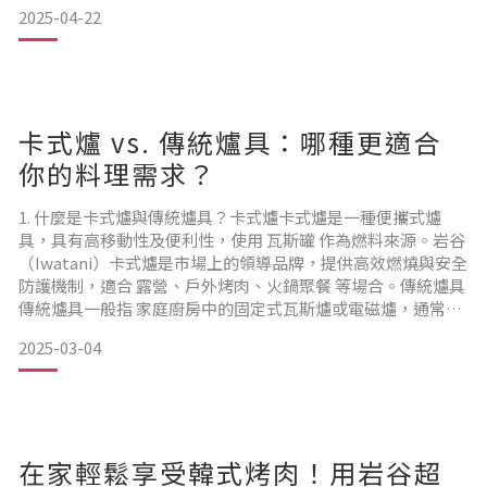
想吃舒芙蕾，不用再排隊找餐廳、跑夜市，交給 #台灣岩谷，
2025-04-22
小資甜點也能高級上桌！🧑‍🍳 這次使用的料理好幫手：⚡ 節能
高效瓦斯爐
內焰式設計，火力集中、燃燒效率高
卡式爐 vs. 傳統爐具：哪種更適合
省瓦斯又省荷包，小資族的烹飪好朋友！🥘 多功能壽喜燒鍋
你的料理需求？
鹹食甜點一鍋搞定，加蓋悶煮也沒問題
1. 什麼是卡式爐與傳統爐具？卡式爐卡式爐是一種便攜式爐
料理自由度超高，讓創意無限延伸～🍮 岩谷料理小教室 - 「雲
具，具有高移動性及便利性，使用 瓦斯罐 作為燃料來源。岩谷
朵舒芙蕾」📝 食材準備：
（Iwatani）卡式爐是市場上的領導品牌，提供高效燃燒與安全
防護機制，適合 露營、戶外烤肉、火鍋聚餐 等場合。傳統爐具
蛋黃 2顆、糖 10g、牛奶 15ml、沙拉油 2茶匙、
傳統爐具一般指 家庭廚房中的固定式瓦斯爐或電磁爐，通常安
裝於流理台上，直接連接瓦斯管或使用電力。它適合 日常烹
2025-03-04
飪、大量料理與高火力需求 的情境。2. 卡式爐 vs. 傳統爐具：
比較分析項目卡式爐（Iwatani）傳統爐具便攜性✅ 體積小、重
量輕，適合戶外攜帶❌ 固定
在家輕鬆享受韓式烤肉！用岩谷超