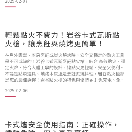
2025-02-07
烹飪體驗。而在眾多品牌與型號中，大黑/綠武士與小黑/綠武
士無疑是台灣岩谷旗下最受歡迎的兩款產品。這兩款卡式爐各
有特色，究竟該如何選擇呢？本文將帶你深入比較兩者的使用
輕鬆點火不費力！岩谷卡式瓦斯點
火槍，讓烹飪與燒烤更簡單！
在戶外露營、廚房烹飪或炭火燒烤時，安全又穩定的點火工具
是不可或缺的！岩谷卡式瓦斯烹飪點火槍，結合 高效點火、穩
定火焰、符合人體工學的設計，讓點火更輕鬆、安全又便利。
不論是點燃爐具、燒烤木炭還是烹飪炙燒料理，岩谷點火槍都
是您的最佳選擇！岩谷點火槍的特色與優勢🔥 1. 免充電、免換
電池，直接使用卡式瓦斯罐岩谷點火槍直接連接 Iwatani岩谷
2025-02-06
卡式瓦斯罐，不需要額外充電或更換電池，使用更方便，適合
戶外露營、燒烤、應急點火 等場合。🔥 2. 穩定火焰，點火更安
心✔ 高效火焰設計，風大也能穩定點燃
卡式爐安全使用指南：正確操作，