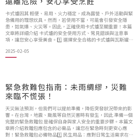
遠離危險，安心享受烹飪
卡式爐因其 輕便、易用、火力穩定，成為露營、戶外活動與緊
急備用的理想炊具。然而，若使用不當，可能會引發安全隱
患，如氣爆、火災等。因此，正確使用卡式爐至關重要！本篇
文章將詳細介紹 卡式爐的安全使用方式、常見錯誤與注意事
項，讓您安心享受美食。1️⃣ 選擇安全合格的卡式爐與瓦斯罐購
買卡式爐時，請選擇 通過國家安全檢驗（如 CNS 標章）的產
2025-02-05
品，並確認具有以下安全設計：
✅ 安全氣閥：避免瓦斯過量釋放
✅ 防爆設計：降低氣罐過熱風險
✅ 自動斷氣裝置：當壓力過高時，自動關閉瓦斯供應
✅ 磁吸式上罐裝置：
緊急救難包指南：未雨綢繆，災難
來臨不慌張！
天災無法預測，但我們可以提前準備，降低突發狀況帶來的影
響。在台灣，地震、颱風等自然災害時有發生，因此 準備一個
完整的緊急救難包 是確保自身與家人安全的重要步驟。本篇文
章將介紹救難包應包含的必需品，讓您在緊急時刻更安心應
對！緊急救難包必備物品1️⃣ 民生用品：應對日常生活需求在災