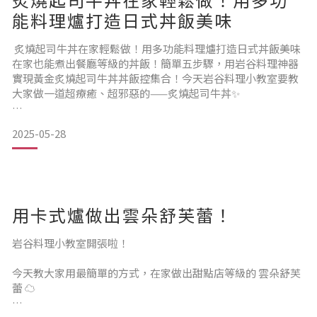
能料理爐打造日式丼飯美味
炙燒起司牛丼在家輕鬆做！用多功能料理爐打造日式丼飯美味
在家也能煮出餐廳等級的丼飯！簡單五步驟，用岩谷料理神器
實現黃金炙燒起司牛丼丼飯控集合！今天岩谷料理小教室要教
大家做一道超療癒、超邪惡的——炙燒起司牛丼✨
2025-05-28
白飯上鋪滿香甜洋蔥與入味牛肉，最後放上滿滿起司炙燒到金
黃微焦……根本無法抵抗！這道料理不但簡單快速，還能一次
滿足大食量！特盛肉量想加多少就加多少～
用卡式爐做出雲朵舒芙蕾！
用岩谷多功能料理爐搭配卡式瓦斯點火槍，快速完成炙燒，濃
郁香氣立刻升級🔥 🍱 食材準備（1～2人份）✅ 水 100cc✅ 洋蔥
絲 半顆✅
岩谷料理小教室開張啦！
今天教大家用最簡單的方式，在家做出甜點店等級的 雲朵舒芙
蕾 ☁️