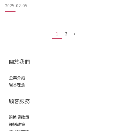
害發生後，電力、燃氣與水源可能會中斷，因此準備應急炊具
2025-02-05
非常重要。
✔ 小型卡式爐與瓦斯罐：確保可以簡單烹飪食物與加熱水
✔ 輕便鍋具：如小湯鍋，可用來煮食
✔ 濕紙巾、衛生紙：維持基本衛生需求2️⃣ 食品與飲水：確保基
本生
1
2
關於我們
企業介紹
岩谷理念
顧客服務
退換貨政策
運送政策