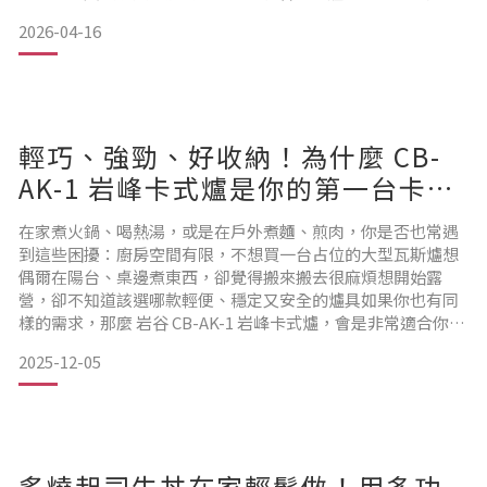
具，更是營地的美學擔當在 IG 上的露營風格（Camping
2026-04-16
Style）貼文中，總能一眼認出岩谷的身影。無論是擁有強悍工
業風、深受大家喜愛的 「重裝黑武士卡式爐」，還是極簡俐
落、適合放在居家戶外都萬用的 「超防風
輕巧、強勁、好收納！為什麼 CB-
AK-1 岩峰卡式爐是你的第一台卡式
爐首選？
在家煮火鍋、喝熱湯，或是在戶外煮麵、煎肉，你是否也常遇
到這些困擾：廚房空間有限，不想買一台占位的大型瓦斯爐想
偶爾在陽台、桌邊煮東西，卻覺得搬來搬去很麻煩想開始露
營，卻不知道該選哪款輕便、穩定又安全的爐具如果你也有同
樣的需求，那麼 岩谷 CB-AK-1 岩峰卡式爐，會是非常適合你的
第一台入門款選擇。
2025-12-05
它輕巧、強火、好收納，安全性更是岩谷卡式爐的最大特色。
CB-AK-1 產品重點特色🔥 3.4 kW 強勁火力，煎煮都夠力CB-AK-
1 擁有 最大火力 3.4kW（2,900 kcal/h），日常煮湯
炙燒起司牛丼在家輕鬆做！用多功