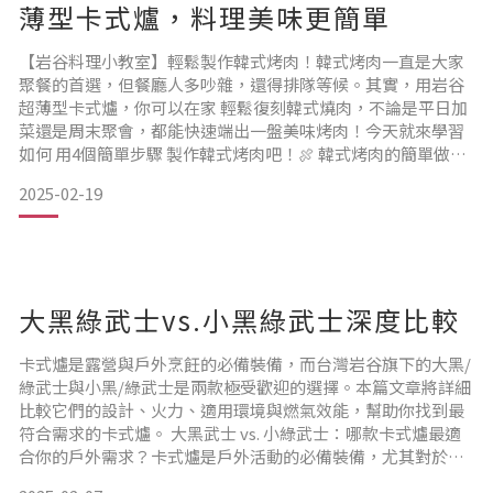
薄型卡式爐，料理美味更簡單
【岩谷料理小教室】輕鬆製作韓式烤肉！韓式烤肉一直是大家
聚餐的首選，但餐廳人多吵雜，還得排隊等候。其實，用岩谷
超薄型卡式爐，你可以在家 輕鬆復刻韓式燒肉，不論是平日加
菜還是周末聚會，都能快速端出一盤美味烤肉！今天就來學習
如何 用4個簡單步驟 製作韓式烤肉吧！🍖 韓式烤肉的簡單做法
🔸製作四步驟🔸1️⃣ 醃肉準備：先將肉切片，選擇牛肉或豬肉皆
2025-02-19
可。加入 醬油、糖、蠔油、麻油 依個人口味調整比例。2️⃣ 醃
製入味：均勻攪拌醬料後，將肉片放入醃漬 20分鐘，讓肉吸收
醬汁風味。3️⃣ 卡式爐開煎：開啟 岩谷超
大黑綠武士vs.小黑綠武士深度比較
卡式爐是露營與戶外烹飪的必備裝備，而台灣岩谷旗下的大黑/
綠武士與小黑/綠武士是兩款極受歡迎的選擇。本篇文章將詳細
比較它們的設計、火力、適用環境與燃氣效能，幫助你找到最
符合需求的卡式爐。 大黑武士 vs. 小綠武士：哪款卡式爐最適
合你的戶外需求？卡式爐是戶外活動的必備裝備，尤其對於露
營、登山、野炊等愛好者來說，選擇合適的卡式爐能大幅提升