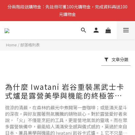
分兩階段送購物金：先註冊可獲100元購物金，完成資料再送100
分兩階段送購物金：先註冊可獲100元購物金，完成資料再送100
元購物金
元購物金
小提醒：先完成註冊即可領取第一筆購物金，稍後再補齊資料可再
獲得第二筆回饋
Home
/
部落格列表
複製分享連結給朋友，完成訂單推薦人可獲得200元購物金
文章分類
分兩階段送購物金：先註冊可獲100元購物金，完成資料再送100
元購物金
為什麼 Iwatani 岩谷重裝黑武士卡
式爐是露營美學與機能的終極答
案？
微涼的清晨，在森林的晨光中煮開第一壺咖啡；或是滿天星斗
的深夜，與好友圍著熱氣騰騰的鍋物談心。對於露營愛好者來
說，「火」不僅是烹飪的工具，更是營地氣氛的靈魂。而在眾
多露營裝備中，最能給人滿滿安全感與儀式感的，莫過於來自
日本、兼具美學與機能的 Iwatani 岩谷卡式爐。 1. 它不只是工