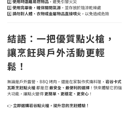
2️⃣
使用時遠離易燃物品
，避免引發火災
3️⃣
使用完畢後，確保關閉氣源
，並存放於陰涼乾燥處
4️⃣
請勿對人體、衣物或金屬物品直接噴火
，以免造成危險
結語：一把優質點火槍，
讓烹飪與戶外活動更輕
鬆！
無論是戶外露營、BBQ 烤肉，還是在家製作炙燒料理，
岩谷卡式
瓦斯烹飪點火槍
都是您
最安全、最便利的選擇
！快來體驗它的強
大功能，讓點火變得
更簡單、更穩定、更安心
！
👉
立即選購岩谷點火槍，提升您的烹飪體驗！