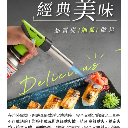
在戶外露營、廚房烹飪或炭火燒烤時，安全又穩定的點火工具是
不可或缺的！
岩谷卡式瓦斯烹飪點火槍
，結合
高效點火、穩定火
焰、符合人體工學的設計
，讓點火更輕鬆、安全又便利。不論是