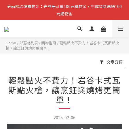
分兩階段送購物金：先註冊可獲100元購物金，完成資料再送100
分兩階段送購物金：先註冊可獲100元購物金，完成資料再送100
元購物金
元購物金
小提醒：先完成註冊即可領取第一筆購物金，稍後再補齊資料可再
獲得第二筆回饋
Home
/
部落格列表
/
購物指南
/
輕鬆點火不費力！岩谷卡式瓦斯點火
槍，讓烹飪與燒烤更簡單！
複製分享連結給朋友，完成訂單推薦人可獲得200元購物金
文章分類
分兩階段送購物金：先註冊可獲100元購物金，完成資料再送100
元購物金
輕鬆點火不費力！岩谷卡式瓦
斯點火槍，讓烹飪與燒烤更簡
單！
2025-02-06