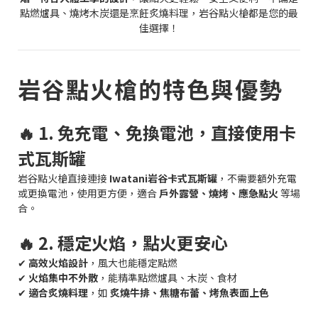
點燃爐具、燒烤木炭還是烹飪炙燒料理，岩谷點火槍都是您的最
佳選擇！
岩谷點火槍的特色與優勢
🔥 1. 免充電、免換電池，直接使用卡
式瓦斯罐
岩谷點火槍直接連接
Iwatani岩谷卡式瓦斯罐
，不需要額外充電
或更換電池，使用更方便，適合
戶外露營、燒烤、應急點火
等場
合。
🔥 2. 穩定火焰，點火更安心
✔
高效火焰設計
，風大也能穩定點燃
✔
火焰集中不外散
，能精準點燃爐具、木炭、食材
✔
適合炙燒料理
，如
炙燒牛排、焦糖布蕾、烤魚表面上色