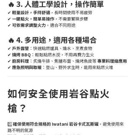
🔥 3. 人體工學設計，操作簡單
✔
輕量設計，手持舒適
，長時間使用不易疲勞
✔
一鍵點火，簡單易操作
，不需要繁瑣步驟
✔
可依需求調整火力
，適合不同用途
🔥 4. 多用途，適用各種場合
✔
戶外露營
：快速點燃爐具、燒水、烹煮食物
✔
燒烤 BBQ
：輕鬆點燃木炭，不用再費力生火
✔
廚房料理
：炙燒牛排、焦糖布蕾、燒烤魚皮等
專業料理級應用
✔
應急照明與取暖
：登山、野外求生時，能用來點燃火堆
如何安全使用岩谷點火
槍？
1️⃣
確保使用符合規格的 Iwatani 岩谷卡式瓦斯罐
，避免使用來
路不明的氣源