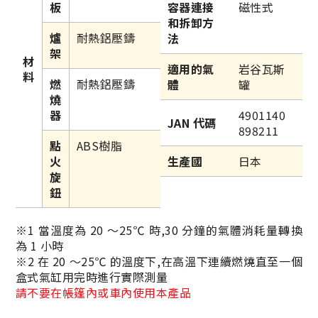
板
容器連接
磁性式
和拆卸方
爐
耐熱鋁壓鑄
法
架
材
適用的氣
岩谷瓦斯
料
燃
耐熱鋁壓鑄
體
罐
燒
器
4901140
JAN 代碼
898211
點
ABS樹脂
火
生產國
日本
旋
鈕
※1 當溫度為 20 ～25℃ 時,30 分鐘的氣體消耗量轉換
為 1 小時
※2 在 20 ～25℃ 的溫度下,在高溫下連續燃燒直至一個
盒式氣缸用完時進行實際測量
請不要在帳篷內或車內使用本產品