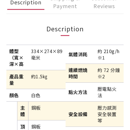
Description
Payment
Reviews
Description
體型
334×274×89
約 210g/h
氣體消耗
（寬×
毫米
※1
深×高
連續燃燒
約 72 分鐘
產品重
約1.5㎏
時間
※2
量
壓電點火
點火方法
顏色
白色
法
主
鋼板
壓力感測
體
安全設備
安全裝置
等
頂
鋼板