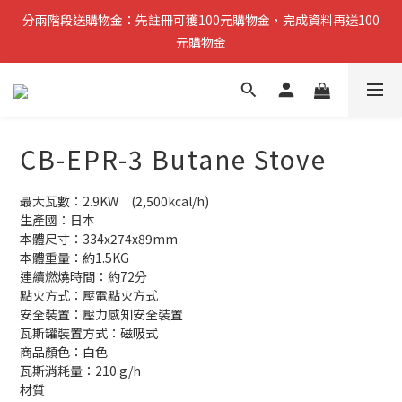
分兩階段送購物金：先註冊可獲100元購物金，完成資料再送100
分兩階段送購物金：先註冊可獲100元購物金，完成資料再送100
元購物金
元購物金
小提醒：先完成註冊即可領取第一筆購物金，稍後再補齊資料可再
獲得第二筆回饋
CB-EPR-3 Butane Stove
複製分享連結給朋友，完成訂單推薦人可獲得200元購物金
最大瓦數：2.9KW　(2,500kcal/h)
分兩階段送購物金：先註冊可獲100元購物金，完成資料再送100
生產國：日本
元購物金
本體尺寸：334x274x89mm
本體重量：約1.5KG
連續燃燒時間：約72分
點火方式：壓電點火方式
安全裝置：壓力感知安全裝置
瓦斯罐裝置方式：磁吸式
商品顏色：白色
瓦斯消耗量：210 g/h
材質