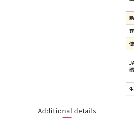
J
Additional details