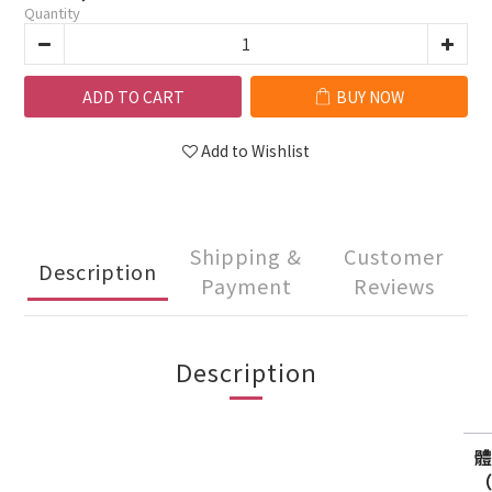
Quantity
ADD TO CART
BUY NOW
Add to Wishlist
Shipping &
Customer
Description
Payment
Reviews
Description
（