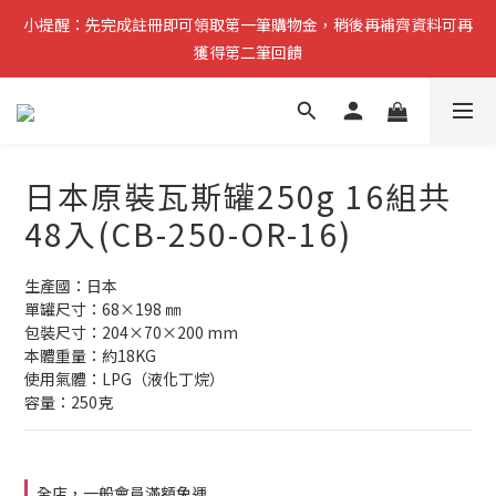
小提醒：先完成註冊即可領取第一筆購物金，稍後再補齊資料可再
分兩階段送購物金：先註冊可獲100元購物金，完成資料再送100
獲得第二筆回饋
元購物金
複製分享連結給朋友，完成訂單推薦人可獲得200元購物金
分兩階段送購物金：先註冊可獲100元購物金，完成資料再送100
日本原裝瓦斯罐250g 16組共
元購物金
48入(CB-250-OR-16)
生產國：日本
單罐尺寸：68×198 ㎜
包裝尺寸：204×70×200 mm
本體重量：約18KG
使用氣體：LPG（液化丁烷）
容量：250克
全店，一般會員滿額免運