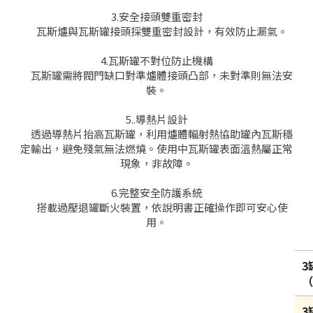
3.安全接頭雙重密封
瓦斯爐與瓦斯罐接頭採雙重密封設計，有效防止漏氣。
4.瓦斯罐不對位防止機構
瓦斯罐需將閥門缺口對準爐體接頭凸部，未對準則無法安
裝。
5..導熱片設計
透過導熱片抬高瓦斯罐，利用爐體輻射熱協助罐內瓦斯穩
定輸出，避免殘氣無法燃燒。使用中瓦斯罐表面溫熱屬正常
現象，非故障。
6.完整安全防護系統
搭載過壓退罐斷火裝置，依說明書正確操作即可安心使
用。
3
（
3