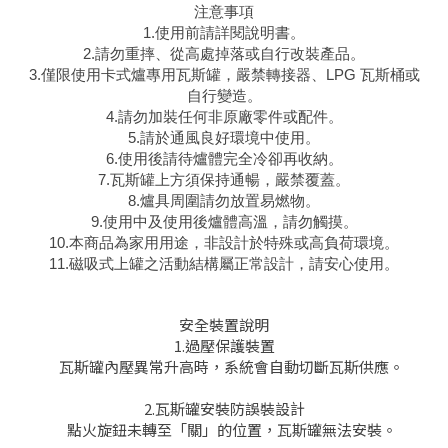
注意事項
1.使用前請詳閱說明書。
2.請勿重摔、從高處掉落或自行改裝產品。
3.僅限使用卡式爐專用瓦斯罐，嚴禁轉接器、LPG 瓦斯桶或
自行變造。
4.請勿加裝任何非原廠零件或配件。
5.請於通風良好環境中使用。
6.使用後請待爐體完全冷卻再收納。
7.
瓦斯罐上方須保持通暢，嚴禁覆蓋。
8.爐具周圍請勿放置易燃物。
9.使用中及使用後爐體高溫，請勿觸摸。
10.本商品為家用用途，非設計於特殊或高負荷環境。
11.磁吸式上罐之活動結構屬正常設計，請安心使用。
安全裝置說明
1.過壓保護裝置
瓦斯罐內壓異常升高時，系統會自動切斷瓦斯供應。
2.瓦斯罐安裝防誤裝設計
點火旋鈕未轉至「關」的位置，瓦斯罐無法安裝。