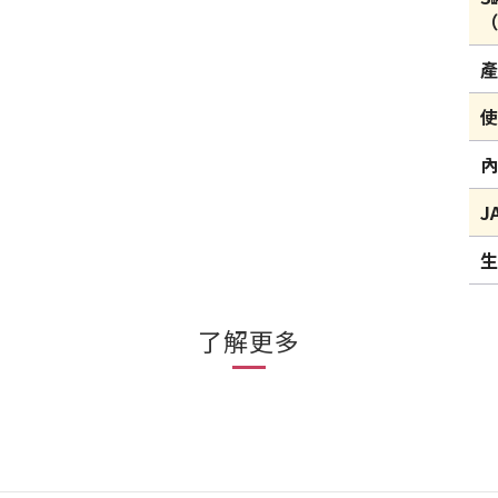
（
J
了解更多