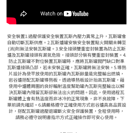
安全裝置
1.過壓保護安全裝置
瓦斯內壓力異常上升，瓦斯罐會
自動切斷瓦斯供應。
2.瓦斯爐罐安裝安全裝置
點火開關未轉至
(消)則無法安裝瓦斯罐。
3.安全接頭雙重密封裝置
為防止瓦斯
爐及瓦斯罐接頭有漏氣危險，接頭部分裝有雙重密封裝置。
4.
防止瓦斯罐不對位
裝置瓦斯罐時，應將瓦斯罐閥門缺口對準
瓦斯爐接頭凸部，若未安裝正確，瓦
斯罐將無法安裝。
5.導熱
片設計
為使平放使用的瓦斯罐內瓦斯餘量能完整輸出燃燒，
岩谷爐搭配瓦斯罐導
熱板，透過導熱板設計抬高瓦斯罐，藉
使用中爐體周圍的良好輻射溫度幫
助罐內瓦斯完整輸出以解
決瓦斯罐內殘留瓦斯卻無法出火的問題。因此，
使用過程瓦
斯罐體上會有熱溫度而非冰冷的正常現象，非不良故障，下
單
前請先確認。
6.請嚴格遵守正確使用方式
岩谷爐具高品質設
計，搭配瓦斯罐過壓退罐斷火安全保護裝置，全程使用
時，
請務必遵守說明書指示方式正確操作即可安心使用。