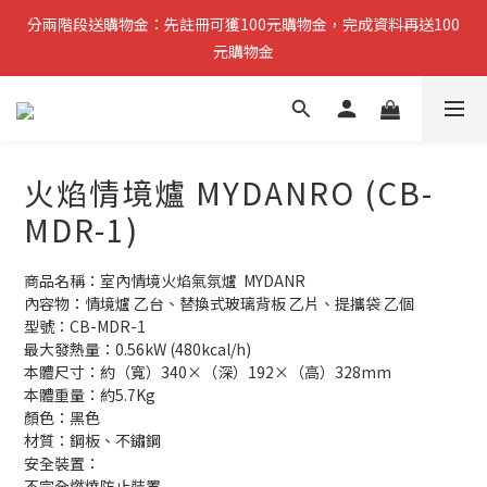
分兩階段送購物金：先註冊可獲100元購物金，完成資料再送100
分兩階段送購物金：先註冊可獲100元購物金，完成資料再送100
元購物金
元購物金
小提醒：先完成註冊即可領取第一筆購物金，稍後再補齊資料可再
獲得第二筆回饋
火焰情境爐 MYDANRO (CB-
複製分享連結給朋友，完成訂單推薦人可獲得200元購物金
MDR-1)
分兩階段送購物金：先註冊可獲100元購物金，完成資料再送100
元購物金
商品名稱：室內情境火焰氣氛爐  MYDANR
內容物：情境爐 乙台、替換式玻璃背板 乙片、提攜袋 乙個
型號：CB-MDR-1
最大發熱量：0.56kW (480kcal/h)
本體尺寸：約（寬）340×（深）192×（高）328mm
本體重量：約5.7Kg
顏色：黑色
材質：鋼板、不鏽鋼
安全裝置：
不完全燃燒防止裝置