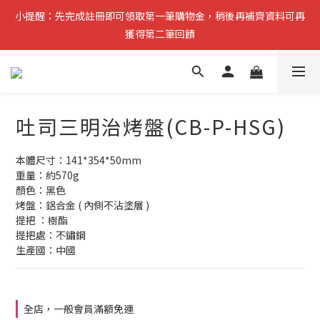
小提醒：先完成註冊即可領取第一筆購物金，稍後再補齊資料可再
分兩階段送購物金：先註冊可獲100元購物金，完成資料再送100
獲得第二筆回饋
元購物金
複製分享連結給朋友，完成訂單推薦人可獲得200元購物金
分兩階段送購物金：先註冊可獲100元購物金，完成資料再送100
吐司三明治烤盤(CB-P-HSG)
元購物金
本體尺寸：141*354*50mm
重量：約570g
顏色：黑色
烤盤：鋁合金 ( 內側不沾塗層 )
提把 ：樹酯
提把處：不鏽鋼
生產國：中國
全店，一般會員滿額免運