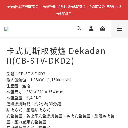
分兩階段送購物金：先註冊可獲100元購物金，完成資料再送100
分兩階段送購物金：先註冊可獲100元購物金，完成資料再送100
元購物金
元購物金
小提醒：先完成註冊即可領取第一筆購物金，稍後再補齊資料可再
獲得第二筆回饋
卡式瓦斯取暖爐 Dekadan
複製分享連結給朋友，完成訂單推薦人可獲得200元購物金
II(CB-STV-DKD2)
分兩階段送購物金：先註冊可獲100元購物金，完成資料再送100
元購物金
型號：CB-STV-DKD2
最大發熱值：1.35kW（1,150kcal/h）
生產國：越南
本體尺寸：361×311×364 mm
本體重量：約4.3KG
連續燃燒時間：約2小時30分鐘
點火方式：壓電點火方式
安全裝置：防止不完全燃燒裝置、滅火安全裝置、墜落滅火裝
置、壓力感應安全裝置
瓦斯罐裝置方式：磁吸式