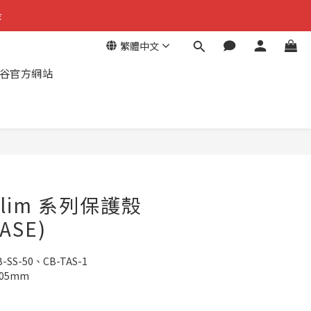
金
金
繁體中文
回饋
谷官方網站
金
立即購買
n Slim 系列保護殼
CASE)
SS-50、CB-TAS-1
105mm