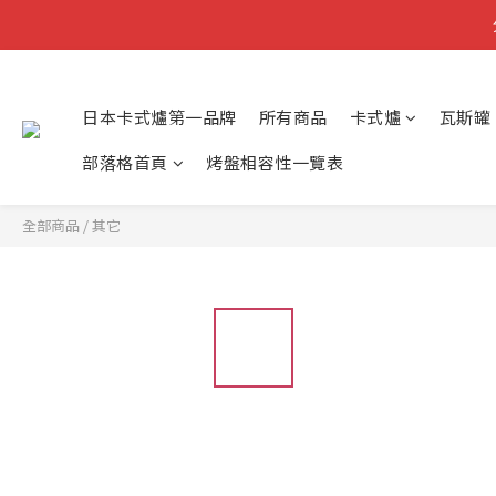
小提
日本卡式爐第一品牌
所有商品
卡式爐
瓦斯罐
部落格首頁
烤盤相容性一覽表
全部商品
/
其它