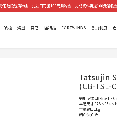
分兩階段送購物金：先註冊可獲100元購物金，完成資料再送100元購物
分兩階段送購物金：先註冊可獲100元購物金，完成資料再送100元購物
醒：先完成註冊即可領取第一筆購物金，稍後再補齊資料可再獲得第二筆
噴槍
烤盤
其它
福利品
FOREWINDS
會員制度
岩
複製分享連結給朋友，完成訂單推薦人可獲得200元購物金
分兩階段送購物金：先註冊可獲100元購物金，完成資料再送100元購物
Tatsuji
(CB-TSL-
適用型號:CB-BS-1、CB-
本體尺寸:375×354×
重量:約1.1kg
顏色:米白色