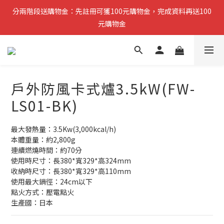
分兩階段送購物金：先註冊可獲100元購物金，完成資料再送100
分兩階段送購物金：先註冊可獲100元購物金，完成資料再送100
元購物金
元購物金
小提醒：先完成註冊即可領取第一筆購物金，稍後再補齊資料可再
獲得第二筆回饋
戶外防風卡式爐3.5kW(FW-
複製分享連結給朋友，完成訂單推薦人可獲得200元購物金
LS01-BK)
分兩階段送購物金：先註冊可獲100元購物金，完成資料再送100
元購物金
最大發熱量：3.5Kw(3,000kcal/h)
本體重量：約2,800g
連續燃燒時間：約70分
使用時尺寸：長380*寬329*高324mm
收納時尺寸：長380*寬329*高110mm
使用最大鍋徑：24cm以下
點火方式：壓電點火
生產國：日本