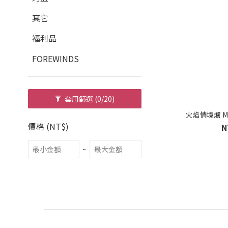
其它
福利品
FOREWINDS
套用篩選
(0/20)
火焰情境爐 MYD
價格 (NT$)
N
~