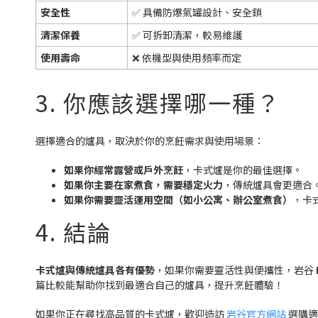
安全性
✅ 具備防爆氣罐設計、安全鎖
清潔保養
✅ 可拆卸清潔，較易維護
使用壽命
❌ 依機型與使用頻率而定
3. 你應該選擇哪一種？
選擇適合的爐具，取決於你的烹飪需求與使用場景：
如果你經常露營或戶外烹飪
，卡式爐是你的最佳選擇。
如果你主要在家煮食，需要穩定火力
，傳統爐具會更適合
如果你需要靈活運用空間（如小公寓、辦公室煮食）
，卡
4. 結論
卡式爐與傳統爐具各有優勢
，如果你需要靈活性與便攜性，岩谷
篇比較能幫助你找到最適合自己的爐具，提升烹飪體驗！
如果你正在尋找高品質的卡式爐，歡迎造訪
岩谷官方網站
選購適