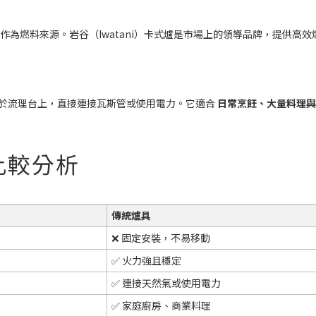
作為燃料來源。岩谷（Iwatani）卡式爐是市場上的領導品牌，提供高
於流理台上，直接連接瓦斯管或使用電力。它適合
日常烹飪、大量料理與
：比較分析
傳統爐具
❌ 固定安裝，不易移動
✅ 火力強且穩定
✅ 連接天然氣或使用電力
✅ 家庭廚房、商業料理