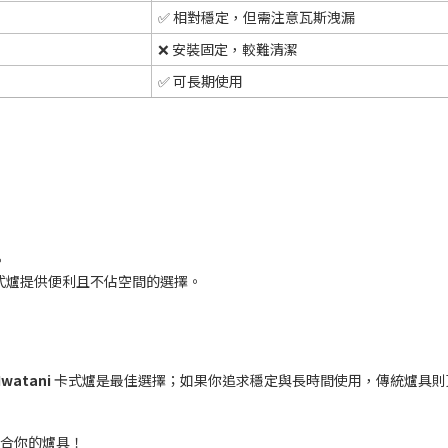
✅ 相對穩定，但需注意瓦斯洩漏
❌ 安裝固定，較難清潔
✅ 可長期使用
。
式爐提供便利且不佔空間的選擇。
Iwatani
卡式爐是最佳選擇；如果你追求穩定與長時間使用，傳統爐具則
合你的爐具！