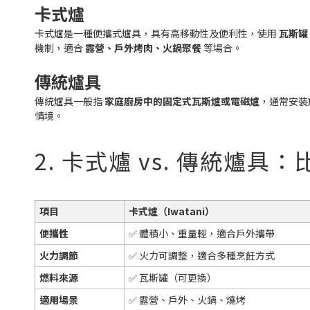
卡式爐
卡式爐是一種便攜式爐具，具有高移動性及便利性，使用
瓦斯罐
機制，適合
露營、戶外烤肉、火鍋聚餐
等場合。
傳統爐具
傳統爐具一般指
家庭廚房中的固定式瓦斯爐或電磁爐
，通常安裝
情境。
2. 卡式爐 vs. 傳統爐具
項目
卡式爐（Iwatani）
便攜性
✅ 體積小、重量輕，適合戶外攜帶
火力調節
✅ 火力可調整，適合多種烹飪方式
燃料來源
✅ 瓦斯罐（可更換）
適用場景
✅ 露營、戶外、火鍋、燒烤