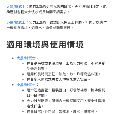
大黑/綠武士
：擁有3.3kW更高瓦數的輸出，火力強勁且穩定，能
夠應付各種大火快炒或長時間烹調需求。
小黑/綠武士
：火力2.2kW，雖然比大黑武士稍弱，但仍足以應付
一般煮食需求，如煮水、燉煮或簡單烹飪。
適用環境與使用情境
大黑/綠武士
：
適合高海拔或低溫環境，因為火力較強，不容易受
到低溫影響。
適用於長時間烹飪，如煎、炒、炸等高溫料理。
適合多人露營或需要大規模烹煮的場合。
小黑/綠武士
：
適合短途露營、輕裝登山、野餐等場景，攜帶便利
且不佔空間。
火力雖然略遜，但適合一般家庭使用，安全性與穩
定性俱佳。
適合日常戶外料理，如煮湯、燒水、燉煮等。