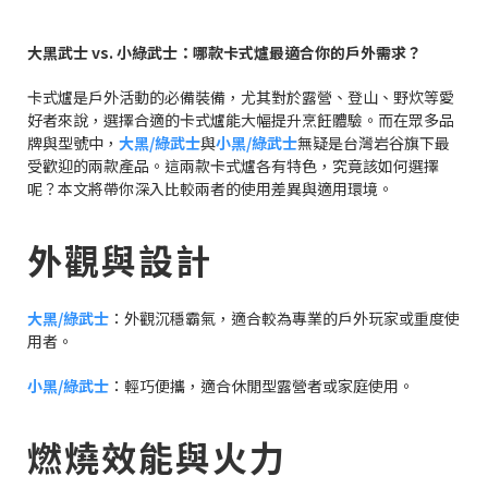
大黑武士 vs. 小綠武士：哪款卡式爐最適合你的戶外需求？
卡式爐是戶外活動的必備裝備，尤其對於露營、登山、野炊等愛
好者來說，選擇合適的卡式爐能大幅提升烹飪體驗。而在眾多品
牌與型號中，
大黑/綠武士
與
小黑/綠武士
無疑是台灣岩谷旗下最
受歡迎的兩款產品。這兩款卡式爐各有特色，究竟該如何選擇
呢？本文將帶你深入比較兩者的使用差異與適用環境。
外觀與設計
大黑/綠武士
：外觀沉穩霸氣，適合較為專業的戶外玩家或重度使
用者。
小黑/綠武士
：輕巧便攜，適合休閒型露營者或家庭使用。
燃燒效能與火力