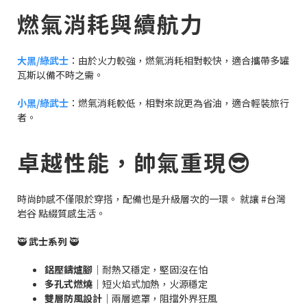
燃氣消耗與續航力
大黑/綠武士
：由於火力較強，燃氣消耗相對較快，適合攜帶多罐
瓦斯以備不時之需。
小黑/綠武士
：燃氣消耗較低，相對來說更為省油，適合輕裝旅行
者。
卓越性能，帥氣重現😎
時尚帥感不僅限於穿搭，配備也是升級層次的一環。 就讓 #台灣
岩谷 點綴質感生活。
🥷
武士系列
🥷
鋁壓鑄爐腳
｜耐熱又穩定，堅固沒在怕
多孔式燃燒
｜短火焰式加熱，火源穩定
雙層防風設計
｜兩層遮罩，阻擋外界狂風