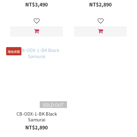
NT$3,490
NT$2,890
風格首選
SOLD OUT
CB-ODX-1-BK Black
Samurai
NT$2,890