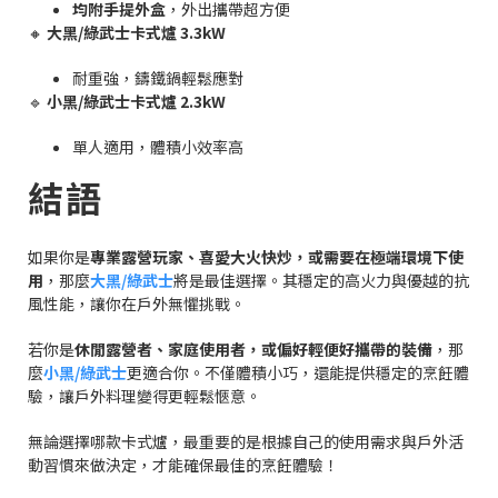
均附手提外盒
，外出攜帶超方便
🔸
大黑/綠武士卡式爐 3.3kW
耐重強，鑄鐵鍋輕鬆應對
🔹
小黑/綠武士卡式爐 2.3kW
單人適用，體積小效率高
結語
如果你是
專業露營玩家、喜愛大火快炒，或需要在極端環境下使
用
，那麼
大黑/綠武士
將是最佳選擇。其穩定的高火力與優越的抗
風性能，讓你在戶外無懼挑戰。
若你是
休閒露營者、家庭使用者，或偏好輕便好攜帶的裝備
，那
麼
小黑/綠武士
更適合你。不僅體積小巧，還能提供穩定的烹飪體
驗，讓戶外料理變得更輕鬆愜意。
無論選擇哪款卡式爐，最重要的是根據自己的使用需求與戶外活
動習慣來做決定，才能確保最佳的烹飪體驗！