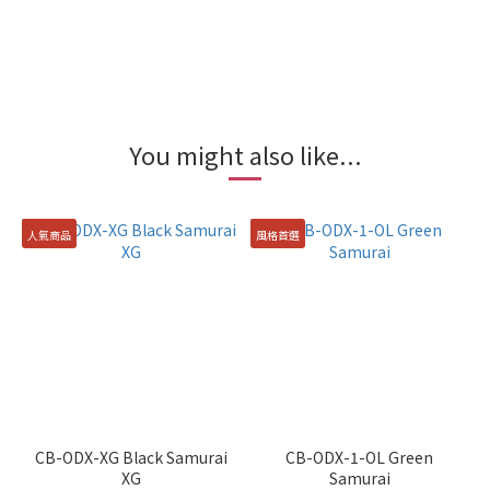
You might also like...
人氣商品
風格首選
CB-ODX-XG Black Samurai
CB-ODX-1-OL Green
XG
Samurai