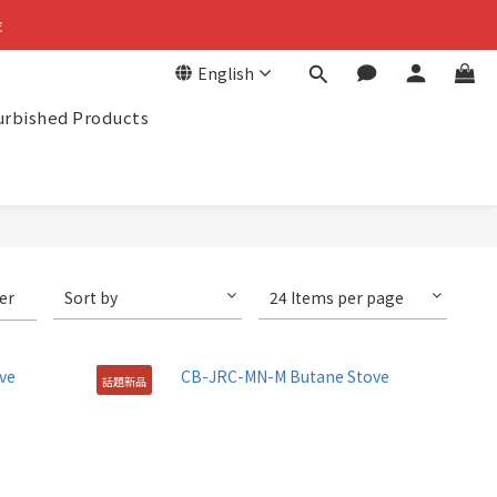
金
金
English
回饋
urbished Products
金
ter
Sort by
24 Items per page
話題新品