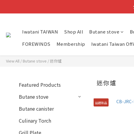
小提
Iwatani TAIWAN
Shop All
Butane stove
B
FOREWINDS
Membership
Iwatani Taiwan Off
View All
/
Butane stove
/
迷你爐
迷你爐
Featured Products
Butane stove
話題新品
Butane canister
Culinary Torch
Grill Plate