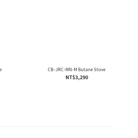
e
CB-JRC-MN-M Butane Stove
NT$3,290