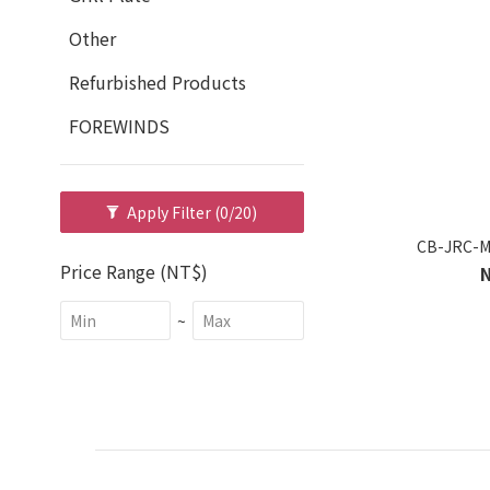
Other
Refurbished Products
FOREWINDS
Apply Filter
(0/20)
CB-JRC-M
Price Range (NT$)
~