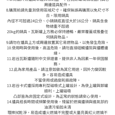
周邊道具配件。
8.購買前請先量測使用區域尺寸，確保無誤再購買以免尺寸不
合。限用鍋具
內徑不可超過24公分、小鍋鍋底直徑大於16公分、鍋具含食
物總重不超過
20kg的鍋具。瓦斯罐上方務必保持通暢，嚴禁覆蓋或推疊任
何鍋具物品。
9.請勿在爐具上方或周邊放置其它易燃物品，以免發生危險。
10.使用時與使用後，高溫危險，請勿直接碰觸爐架與爐體邊
緣。
11.岩谷瓦斯爐隨附中文保證書，提供非人為因素一年保固服
務。
12.此為家用產品，請注意如做為其它用途，因外力變因較
多，容易造成爐具
不當使用或過度耗損故障。
13.岩谷卡式爐採用專利型磁吸式上罐設計，為使上罐與卸罐
順利，上罐磁吸
凸部皆為非固定式設計，為正常的狀態請安心使用。
14.爐具經長時間或頻繁使用後，殘留於燃燒爐頭與進氣部的
油漬污垢如未清
理擦拭乾淨，易造成爐火燃燒不完整或大量亮黃紅火燃燒不