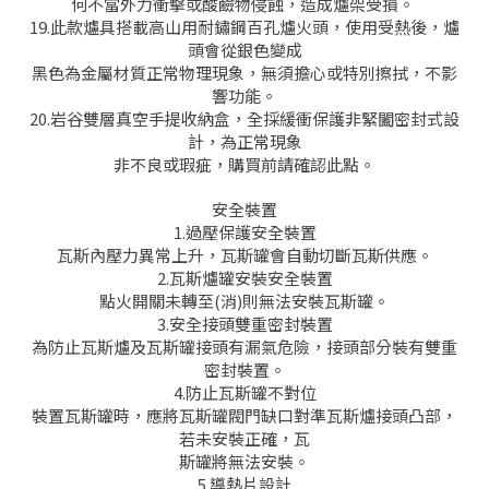
何不當外力衝擊或酸鹼物侵蝕，造成爐架受損。
19.此款爐具搭載高山用耐鏽鋼百孔爐火頭，使用受熱後，爐
頭會從銀色變成
黑色為金屬材質正常物理現象，無須擔心或特別擦拭，不影
響功能。
20.岩谷雙層真空手提收納盒，全採緩衝保護非緊闔密封式設
計，為正常現象
非不良或瑕疵，購買前請確認此點。
安全裝置
1.過壓保護安全裝置
瓦斯內壓力異常上升，瓦斯罐會自動切斷瓦斯供應。
2.瓦斯爐罐安裝安全裝置
點火開關未轉至(消)則無法安裝瓦斯罐。
3.安全接頭雙重密封裝置
為防止瓦斯爐及瓦斯罐接頭有漏氣危險，接頭部分裝有雙重
密封裝置。
4.防止瓦斯罐不對位
裝置瓦斯罐時，應將瓦斯罐閥門缺口對準瓦斯爐接頭凸部，
若未安裝正確，瓦
斯罐將無法安裝。
5.導熱片設計