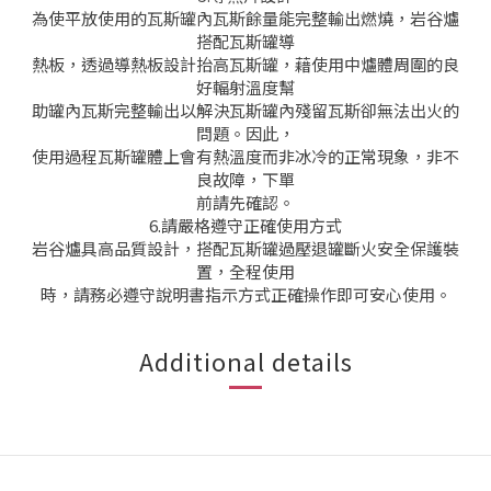
為使平放使用的瓦斯罐內瓦斯餘量能完整輸出燃燒，岩谷爐
搭配瓦斯罐導
熱板，透過導熱板設計抬高瓦斯罐，藉使用中爐體周圍的良
好輻射溫度幫
助罐內瓦斯完整輸出以解決瓦斯罐內殘留瓦斯卻無法出火的
問題。因此，
使用過程瓦斯罐體上會有熱溫度而非冰冷的正常現象，非不
良故障，下單
前請先確認。
6.請嚴格遵守正確使用方式
岩谷爐具高品質設計，搭配瓦斯罐過壓退罐斷火安全保護裝
置，全程使用
時，請務必遵守說明書指示方式正確操作即可安心使用。
Additional details