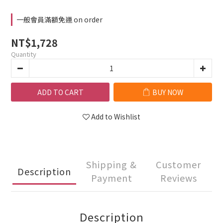
一般會員滿額免運 on order
NT$1,728
Quantity
ADD TO CART
BUY NOW
Add to Wishlist
Shipping &
Customer
Description
Payment
Reviews
Description