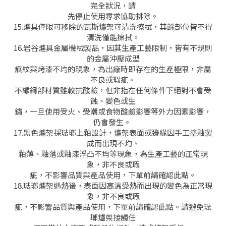
完全狀況，請
先停止使用尋求協助排除。
15.爐具僅限可移除的瓦斯爐架可清洗擦拭，其餘部位皆不得
清洗僅能擦拭。
16.岩谷爐具金屬機械製品，因其生產工藝限制，皆有不規則
的金屬沖壓成型
痕紋與烤漆不均的現象，為出廠時即存在的生產極限，非屬
不良或瑕疵。
不繡鋼部材質雖較抗酸鹼，但非指在任何條件下絕對不會受
蝕、變色或生
鏽，一旦使用受火、受潮或食物酸鹼影響等外力因素影響，
仍會發生。
17.黑色爐架採琺瑯上釉設計，爐架表面或邊緣因手工塗釉製
成而出現不均、
釉薄、釉落或釉漆浮凸不均等現象，為生產工藝的正常現
象，非不良或瑕
疵，不影響品質與產品使用，下單前請確認此點。
18.琺瑯爐架遇熱後，表面因高溫受熱而出現的變色為正常現
象，非不良或瑕
疵，不影響品質與產品使用，下單前請確認此點。請避免琺
瑯爐架接觸任