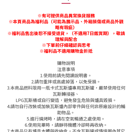
※有
可提供商品異常換貨服務
※本頁商品為福利品（可能為展示品、外箱損傷或商品外觀
略有瑕疵）
※福利品售出後恕不接受退貨，（不適用7日鑑賞期），敬請
理解與配合
※下單前仔細確認與思考
※福利品不適用購物金折抵
購物說明
注意事項
1.使用前請先閱讀說明書。
2.請勿重摔或高處掉落，以免受損。
3.本商品燃料限用一瓶卡式瓦斯爐專用瓦斯罐，嚴禁使用任何
瓦斯轉接器、
LPG瓦斯桶或自行變造，避免發生危險與爐具毀損。
4.請勿自行改裝或加裝瓦斯爐內部零件與任何非原廠設計的輔
助物品。
5.進行燒烤時，請在空氣暢通之處使用。
6.使用完畢時，請靜待機體冷卻時再收納。
7.本商品只有爐具本體與收納盒，不含瓦斯罐或情境圖內其它