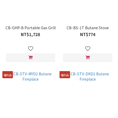
CB-GHP-B Portable Gas Grill
CB-BS-1T Butane Stove
NT$1,728
NT$774
福利品
福利品