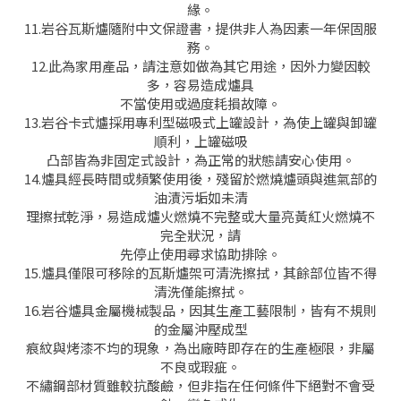
緣。
11.岩谷瓦斯爐隨附中文保證書，提供非人為因素一年保固服
務。
12.此為家用產品，請注意如做為其它用途，因外力變因較
多，容易造成爐具
不當使用或過度耗損故障。
13.岩谷卡式爐採用專利型磁吸式上罐設計，為使上罐與卸罐
順利，上罐磁吸
凸部皆為非固定式設計，為正常的狀態請安心使用。
14.爐具經長時間或頻繁使用後，殘留於燃燒爐頭與進氣部的
油漬污垢如未清
理擦拭乾淨，易造成爐火燃燒不完整或大量亮黃紅火燃燒不
完全狀況，請
先停止使用尋求協助排除。
15.爐具僅限可移除的瓦斯爐架可清洗擦拭，其餘部位皆不得
清洗僅能擦拭。
16.岩谷爐具金屬機械製品，因其生產工藝限制，皆有不規則
的金屬沖壓成型
痕紋與烤漆不均的現象，為出廠時即存在的生產極限，非屬
不良或瑕疵。
不繡鋼部材質雖較抗酸鹼，但非指在任何條件下絕對不會受