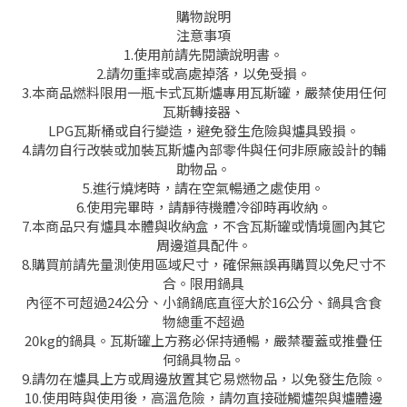
購物說明
注意事項
1.使用前請先閱讀說明書。
2.請勿重摔或高處掉落，以免受損。
3.本商品燃料限用一瓶卡式瓦斯爐專用瓦斯罐，嚴禁使用任何
瓦斯轉接器、
LPG瓦斯桶或自行變造，避免發生危險與爐具毀損。
4.請勿自行改裝或加裝瓦斯爐內部零件與任何非原廠設計的輔
助物品。
5.進行燒烤時，請在空氣暢通之處使用。
6.使用完畢時，請靜待機體冷卻時再收納。
7.本商品只有爐具本體與收納盒，不含瓦斯罐或情境圖內其它
周邊道具配件。
8.購買前請先量測使用區域尺寸，確保無誤再購買以免尺寸不
合。限用鍋具
內徑不可超過24公分、小鍋鍋底直徑大於16公分、鍋具含食
物總重不超過
20kg的鍋具。瓦斯罐上方務必保持通暢，嚴禁覆蓋或推疊任
何鍋具物品。
9.請勿在爐具上方或周邊放置其它易燃物品，以免發生危險。
10.使用時與使用後，高溫危險，請勿直接碰觸爐架與爐體邊