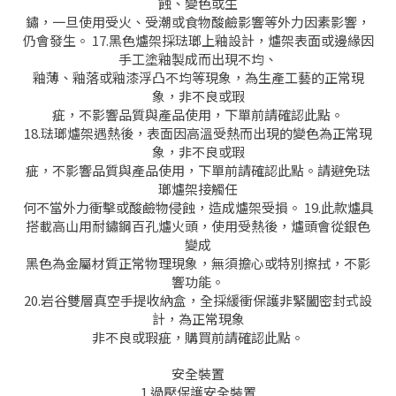
蝕、變色或生
鏽，一旦使用受火、受潮或食物酸鹼影響等外力因素影響，
仍會發生。 17.黑色爐架採琺瑯上釉設計，爐架表面或邊緣因
手工塗釉製成而出現不均、
釉薄、釉落或釉漆浮凸不均等現象，為生產工藝的正常現
象，非不良或瑕
疵，不影響品質與產品使用，下單前請確認此點。
18.琺瑯爐架遇熱後，表面因高溫受熱而出現的變色為正常現
象，非不良或瑕
疵，不影響品質與產品使用，下單前請確認此點。請避免琺
瑯爐架接觸任
何不當外力衝擊或酸鹼物侵蝕，造成爐架受損。 19.此款爐具
搭載高山用耐鏽鋼百孔爐火頭，使用受熱後，爐頭會從銀色
變成
黑色為金屬材質正常物理現象，無須擔心或特別擦拭，不影
響功能。
20.岩谷雙層真空手提收納盒，全採緩衝保護非緊闔密封式設
計，為正常現象
非不良或瑕疵，購買前請確認此點。
安全裝置
1.過壓保護安全裝置