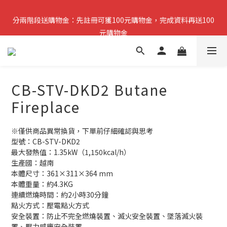
分兩階段送購物金：先註冊可獲100元購物金，完成資料再送100
分兩階段送購物金：先註冊可獲100元購物金，完成資料再送100
元購物金
元購物金
小提醒：先完成註冊即可領取第一筆購物金，稍後再補齊資料可再
獲得第二筆回饋
CB-STV-DKD2 Butane
複製分享連結給朋友，完成訂單推薦人可獲得200元購物金
Fireplace
分兩階段送購物金：先註冊可獲100元購物金，完成資料再送100
元購物金
※僅供商品異常換貨，下單前仔細確認與思考
型號：CB-STV-DKD2
最大發熱值：1.35kW（1,150kcal/h）
生產國：越南
本體尺寸：361×311×364 mm
本體重量：約4.3KG
連續燃燒時間：約2小時30分鐘
點火方式：壓電點火方式
安全裝置：防止不完全燃燒裝置、滅火安全裝置、墜落滅火裝
置、壓力感應安全裝置