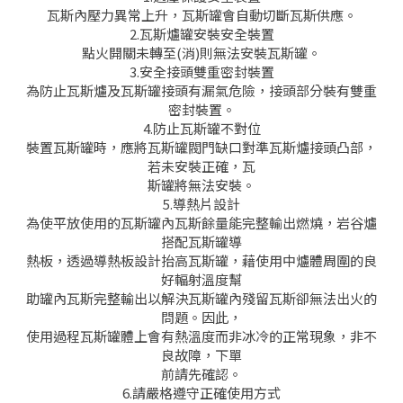
瓦斯內壓力異常上升，瓦斯罐會自動切斷瓦斯供應。
2.瓦斯爐罐安裝安全裝置
點火開關未轉至(消)則無法安裝瓦斯罐。
3.安全接頭雙重密封裝置
為防止瓦斯爐及瓦斯罐接頭有漏氣危險，接頭部分裝有雙重
密封裝置。
4.防止瓦斯罐不對位
裝置瓦斯罐時，應將瓦斯罐閥門缺口對準瓦斯爐接頭凸部，
若未安裝正確，瓦
斯罐將無法安裝。
5.導熱片設計
為使平放使用的瓦斯罐內瓦斯餘量能完整輸出燃燒，岩谷爐
搭配瓦斯罐導
熱板，透過導熱板設計抬高瓦斯罐，藉使用中爐體周圍的良
好輻射溫度幫
助罐內瓦斯完整輸出以解決瓦斯罐內殘留瓦斯卻無法出火的
問題。因此，
使用過程瓦斯罐體上會有熱溫度而非冰冷的正常現象，非不
良故障，下單
前請先確認。
6.請嚴格遵守正確使用方式