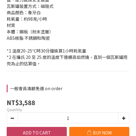
瓦斯罐裝置方式：磁吸式
商品顏色：象牙白
耗氧量：約98克/小時
材質
本體：鋼板（粉末塗層）
ABS樹脂 不銹鋼和陶瓷
*1 溫度20-25℃時30分鐘換算1小時耗氣量
*2 在攝氏 20 至 25 度的溫度下連續高焰燃燒，直到一個瓦斯罐用
完為止的估算值。
一般會員滿額免運 on order
NT$3,588
Quantity
ADD TO CART
BUY NOW